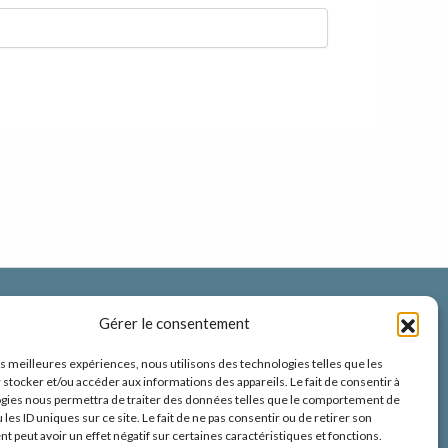
Échangeons ensemble
Gérer le consentement
les meilleures expériences, nous utilisons des technologies telles que les
❈ Me suivre sur Instagram
 stocker et/ou accéder aux informations des appareils. Le fait de consentir à
gies nous permettra de traiter des données telles que le comportement de
 les ID uniques sur ce site. Le fait de ne pas consentir ou de retirer son
Appel découverte
 peut avoir un effet négatif sur certaines caractéristiques et fonctions.