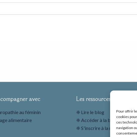
ccompagner avec
Les ressources
Pour offrir 
ropathie au féminin
❈ Lire le blog
cookies pour
age alimentaire
❈ Accéder à la bibliothèque
ces technolo
❈ S'inscrire à la newsletter
navigation ou
consentement