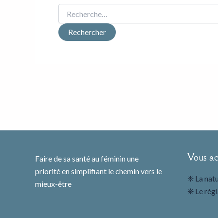
Vous a
Faire de sa santé au féminin une
priorité en simplifiant le chemin vers le
❈ La natu
mieux-être
❈ Le régl