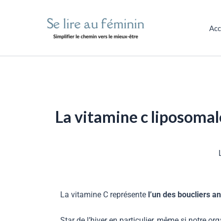
Aller
au
Acc
contenu
La vitamine c liposomal
La vitamine C représente
l’un des boucliers a
Star de l’hiver en particulier, même si notre o