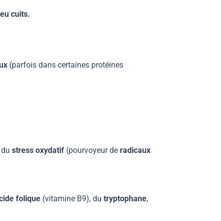
eu cuits.
aux
(parfois dans certaines protéines
s du
stress oxydatif
(pourvoyeur de
radicaux
acide folique
(vitamine B9), du
tryptophane
,