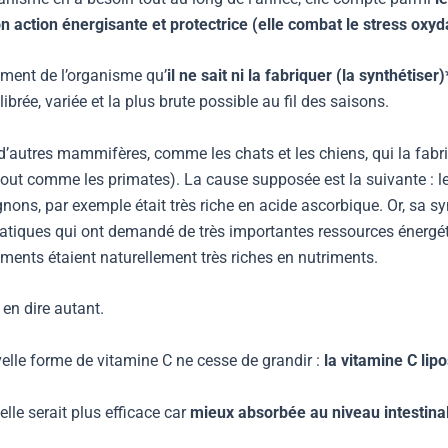
n action énergisante et protectrice (elle combat le stress oxyda
nement de l’organisme qu’
il ne sait ni la fabriquer (la synthétiser)
brée, variée et la plus brute possible au fil des saisons.
d’autres mammifères, comme les chats et les chiens, qui la fabri
out comme les primates). La cause supposée est la suivante : le 
ns, par exemple était très riche en acide ascorbique. Or, sa syn
iques qui ont demandé de très importantes ressources énergétiq
iments étaient naturellement très riches en nutriments.
en dire autant.
elle forme de vitamine C ne cesse de grandir :
la vitamine C lip
lle serait plus efficace car
mieux absorbée au niveau intestina