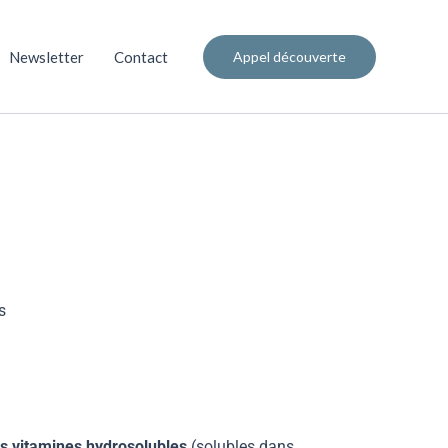
Newsletter
Contact
Appel découverte
s
es vitamines hydrosolubles
(solubles dans