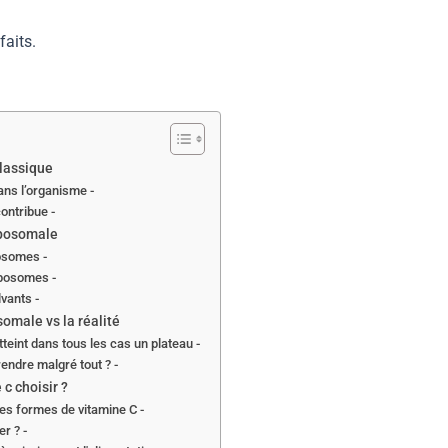
faits.
classique
dans l’organisme -
contribue -
iposomale
posomes -
liposomes -
vants -
somale vs la réalité
teint dans tous les cas un plateau -
rendre malgré tout ? -
 c choisir ?
tes formes de vitamine C -
er ? -