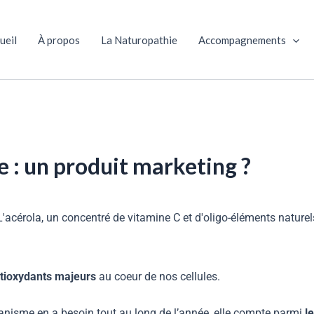
ueil
À propos
La Naturopathie
Accompagnements
e : un produit marketing ?
L'acérola, un concentré de vitamine C et d'oligo-éléments naturel
ntioxydants majeurs
au coeur de nos cellules.
rganisme en a besoin tout au long de l’année, elle compte parmi
l